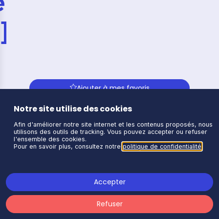
e
]
Ajouter à mes favoris
Description
Notre site utilise des cookies
La sécurité HDS, au service
Afin d'améliorer notre site internet et les contenus proposés, nous
de votre souveraineté
utilisons des outils de tracking. Vous pouvez accepter ou refuser
l'ensemble des cookies.
et de la confiance numérique
Pour en savoir plus, consultez notre
politique de confidentialité
.
Accepter
Présenté par
Refuser