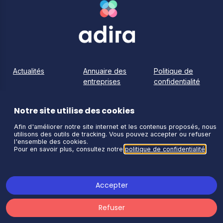
Actualités
Annuaire des
Politique de
entreprises
confidentialité
Contact
Accessibilité
Statuts de
l'association
Notre site utilise des cookies
Mon compte
Mentions légales
Charte
Afin d'améliorer notre site internet et les contenus proposés, nous
utilisons des outils de tracking. Vous pouvez accepter ou refuser
l'ensemble des cookies.
Pour en savoir plus, consultez notre
politique de confidentialité
.
Restez connectés !
Accepter
Refuser