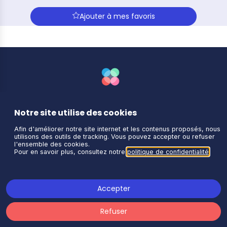
Ajouter à mes favoris
Notre site utilise des cookies
Afin d'améliorer notre site internet et les contenus proposés, nous
utilisons des outils de tracking. Vous pouvez accepter ou refuser
Actualités
Annuaire des
Politique de
l'ensemble des cookies.
entreprises
confidentialité
Pour en savoir plus, consultez notre
politique de confidentialité
.
Contact
Accessibilité
Statuts de
l'association
Accepter
Mon compte
Mentions légales
Charte
Refuser
Restez connectés !