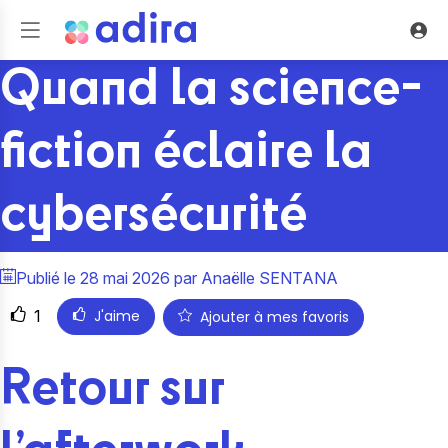
Quand la science-
fiction éclaire la
cybersécurité
Publié le
28 mai 2026
par
Anaëlle
SENTANA
J'aime
1
Ajouter à mes favoris
Retour sur 