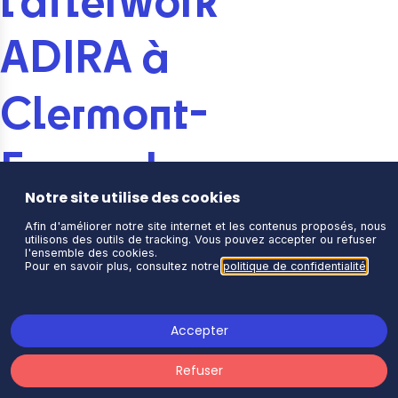
l’afterwork 
ADIRA à 
Clermont-
Ferrand
Notre site utilise des cookies
L’ADIRA poursuit son développement en Auvergne 
Afin d'améliorer notre site internet et les contenus proposés, nous
et confirme sa volonté de proposer toujours plus de 
utilisons des outils de tracking. Vous pouvez accepter ou refuser
temps d’échange et de partage aux professionnels 
l'ensemble des cookies.
du numérique sur l’ensemble du territoire régional.
Pour en savoir plus, consultez notre
politique de confidentialité
.
C’est dans cette dynamique qu’était organisé, à 
Clermont-Ferrand, un nouvel afterwork consacré à 
Accepter
un sujet aussi sérieux qu’original : les liens entre 
science-fiction et cybersécurité.
Refuser
À travers sa conférence 
« La Cyber Kill Chain 