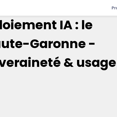
Pr
oiement IA : le
aute-Garonne -
uveraineté & usage