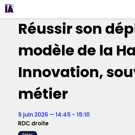
Réussir son dépl
modèle de la H
Innovation, so
métier
9 juin 2026
—
14:45
-
15:10
RDC droite
Retex