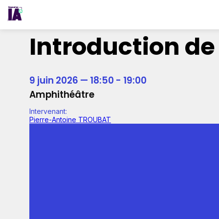
Introduction de 
9 juin 2026
—
18:50
-
19:00
Amphithéâtre
Intervenant
:
Pierre-Antoine TROUBAT