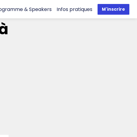
ogramme & Speakers
Infos pratiques
M'inscrire
 à