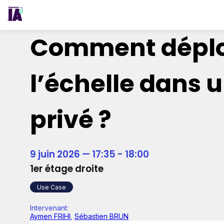
Comment déploy
l’échelle dans
privé ?
9 juin 2026
—
17:35
-
18:00
1er étage droite
Use Case
Intervenant
:
Aymen FRIHI
,
Sébastien BRUN