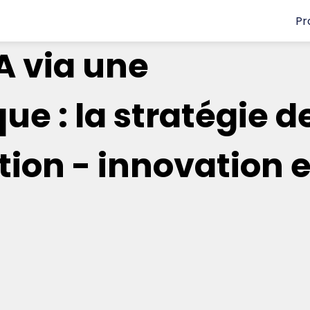
Pr
IA via une
e : la stratégie d
tion - innovation e