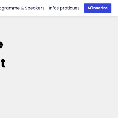
ogramme & Speakers
Infos pratiques
M'inscrire
e
t