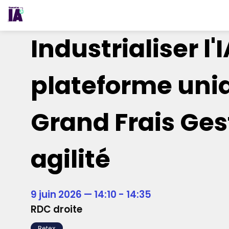
Industrialiser l'
plateforme uniqu
Grand Frais Ges
agilité
9 juin 2026
—
14:10
-
14:35
RDC droite
Retex