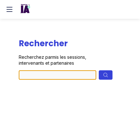
Rechercher
Prép
Recherchez parmis les sessions,
des
intervenants et partenaires
donn