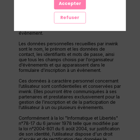
personnel par le système d’authentification
Accepter
inwink est nécessaire pour permettre à
l’utilisateur de s’inscrire à un évènement,
Refuser
d’accéder au site d’un évènement, et de
consulter les informations relatives à
l’organisation pratique et logistique d’un
évènement.
Les données personnelles recueillies par inwink
sont le nom, le prénom et les données de
contact, les identifiants et mots de passe, ainsi
que tous les champs choisis par l’organisateur
d’évènements et qui apparaissent dans le
formulaire d’inscription à un évènement.
Ces données à caractère personnel concernant
l’utilisateur sont confidentielles et conservées par
inwink. Elles pourront être communiquées à ses
partenaires et prestataires exclusivement pour la
gestion de l’inscription et de la participation de
l’utilisateur à un ou plusieurs évènements.
Conformément à la loi "Informatique et Libertés"
n°78-17 du 6 janvier 1978 telle que modifiée par
la loi n°2004-801 du 6 août 2004, sur justification
de son identité, l’utilisateur dispose d'un droit
d'accès et de rectification des données le